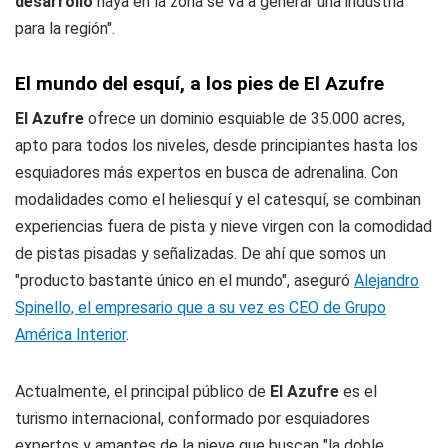
desarrollo
haya en la zona se va a generar una industria
para la región".
El mundo del esquí, a los pies de El Azufre
El Azufre
ofrece un dominio esquiable de 35.000 acres,
apto para todos los niveles, desde principiantes hasta los
esquiadores más expertos en busca de adrenalina. Con
modalidades como el heliesquí y el catesquí, se combinan
experiencias fuera de pista y nieve virgen con la comodidad
de pistas pisadas y señalizadas. De ahí que somos un
"producto bastante único en el mundo", aseguró
Alejandro
Spinello, el empresario que a su vez es CEO de Grupo
América Interior
.
Actualmente, el principal público de
El Azufre
es el
turismo internacional, conformado por esquiadores
expertos y amantes de la nieve que buscan "la doble