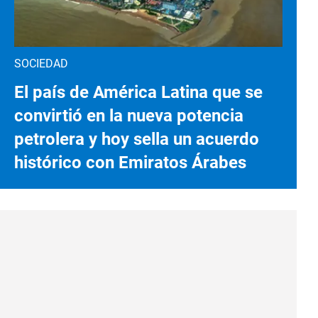
SOCIEDAD
El país de América Latina que se
convirtió en la nueva potencia
petrolera y hoy sella un acuerdo
histórico con Emiratos Árabes