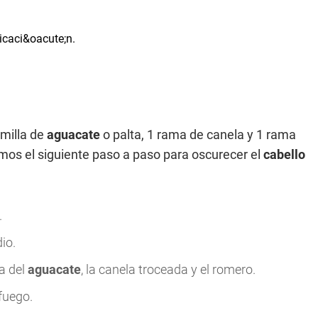
emilla de
aguacate
o palta, 1 rama de canela y 1 rama
emos el siguiente paso a paso para oscurecer el
cabello
.
io.
a del
aguacate
, la canela troceada y el romero.
 fuego.