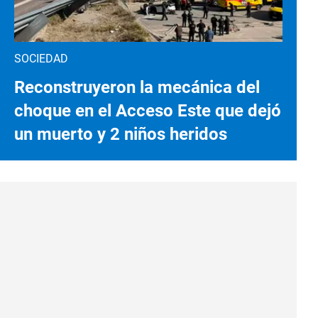
SOCIEDAD
Reconstruyeron la mecánica del
choque en el Acceso Este que dejó
un muerto y 2 niños heridos