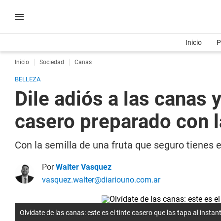
Inicio
P
Inicio
Sociedad
Canas
BELLEZA
Dile adiós a las canas 
casero preparado con l
Con la semilla de una fruta que seguro tienes e
Por
Walter Vasquez
vasquez.walter@diariouno.com.ar
Olvídate de las canas: este es el tinte casero que las tapa al instan