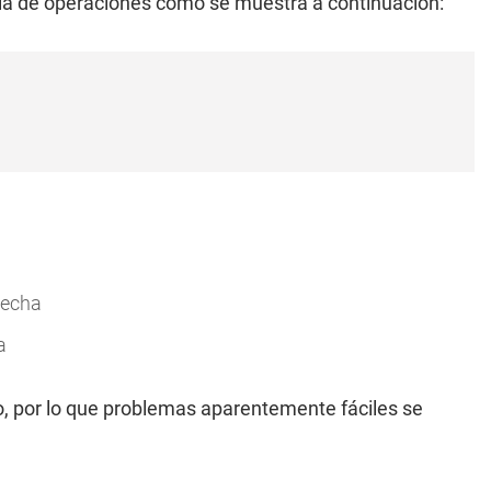
quía de operaciones como se muestra a continuación:
recha
a
eo, por lo que problemas aparentemente fáciles se