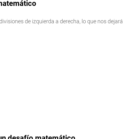
 matemático
divisiones de izquierda a derecha, lo que nos dejará
n un desafío matemático