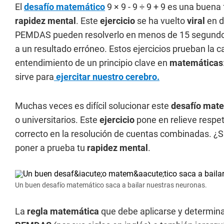
El
desafío matemático
9 × 9 - 9 ÷ 9 + 9 es una buen
rapidez mental
. Este
ejercicio
se ha vuelto
viral
en d
PEMDAS pueden resolverlo en menos de 15 segundos.
a un resultado erróneo. Estos ejercicios prueban la c
entendimiento de un principio clave en
matemáticas
sirve para
ejercitar nuestro cerebro.
Muchas veces es difícil solucionar este
desafío mat
o universitarios. Este
ejercicio
pone en relieve respet
correcto en la resolución de cuentas combinadas. ¿S
poner a prueba tu
rapidez mental
.
Un buen desafío matemático saca a bailar nuestras neuronas.
La
regla matemática
que debe aplicarse y determin