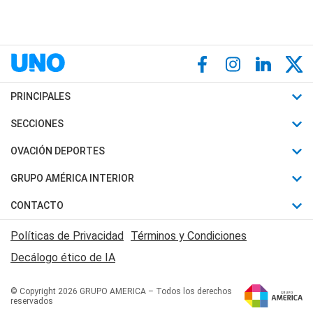
PRINCIPALES
Últimas Noticias
SECCIONES
Política
Horóscopo
OVACIÓN DEPORTES
Sociedad
Motores
Fútbol
GRUPO AMÉRICA INTERIOR
Policiales
Recetas
Mundial
Canal 7 en Vivo
CONTACTO
Judiciales
Trucos caseros
Automovilismo
Radio Nihuil
Acerca de Nosotros
Economia
Políticas de Privacidad
Términos y Condiciones
Series y Películas
Rugby
FM UNA
Contactanos
Decálogo ético de IA
Edictos y Solicitadas
Tenis
Radio Brava
Newsletter
Básquet
© Copyright 2026 GRUPO AMERICA – Todos los derechos
San Juan 8
reservados
Boxeo