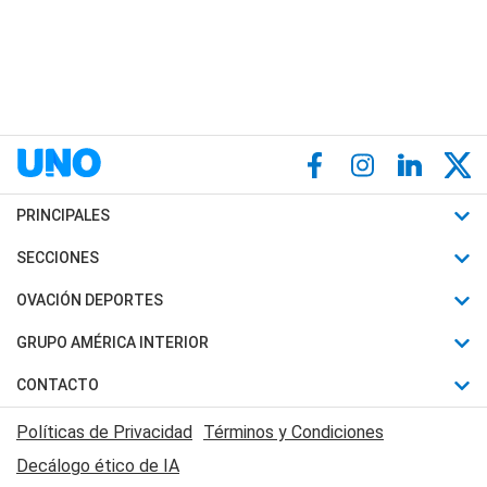
PRINCIPALES
Últimas Noticias
SECCIONES
Política
Horóscopo
OVACIÓN DEPORTES
Sociedad
Motores
Fútbol
GRUPO AMÉRICA INTERIOR
Policiales
Recetas
Mundial
Canal 7 en Vivo
CONTACTO
Judiciales
Trucos caseros
Automovilismo
Radio Nihuil
Acerca de Nosotros
Economia
Políticas de Privacidad
Términos y Condiciones
Series y Películas
Rugby
FM UNA
Contactanos
Decálogo ético de IA
Edictos y Solicitadas
Tenis