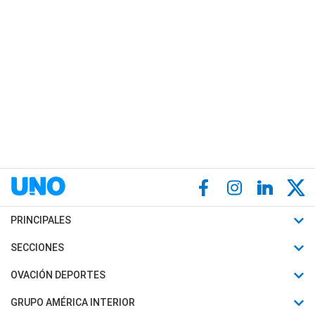
PRINCIPALES
Últimas Noticias
SECCIONES
Política
Horóscopo
OVACIÓN DEPORTES
Sociedad
Motores
Fútbol
GRUPO AMÉRICA INTERIOR
Policiales