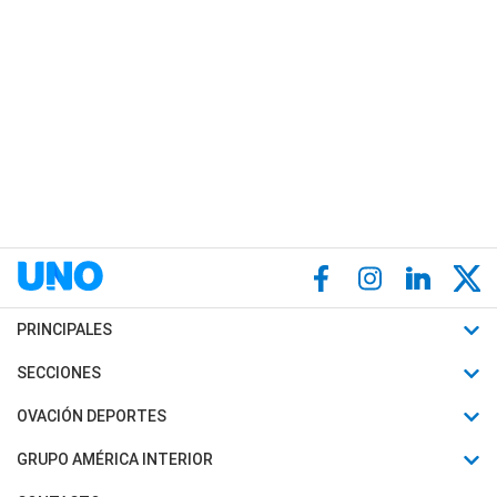
PRINCIPALES
Últimas Noticias
SECCIONES
Política
Horóscopo
OVACIÓN DEPORTES
Sociedad
Motores
Fútbol
GRUPO AMÉRICA INTERIOR
Policiales
Recetas
Mundial