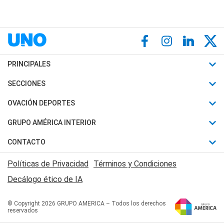
PRINCIPALES
Últimas Noticias
SECCIONES
Política
Horóscopo
OVACIÓN DEPORTES
Sociedad
Motores
Fútbol
GRUPO AMÉRICA INTERIOR
Policiales
Recetas
Mundial
Canal 7 en Vivo
CONTACTO
Judiciales
Trucos caseros
Automovilismo
Radio Nihuil
Acerca de Nosotros
Economia
Políticas de Privacidad
Términos y Condiciones
Series y Películas
Rugby
FM UNA
Contactanos
Decálogo ético de IA
Edictos y Solicitadas
Tenis
Radio Brava
Newsletter
Básquet
© Copyright 2026 GRUPO AMERICA – Todos los derechos
San Juan 8
reservados
Boxeo