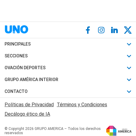
PRINCIPALES
Últimas Noticias
SECCIONES
Política
Horóscopo
OVACIÓN DEPORTES
Sociedad
Motores
Fútbol
GRUPO AMÉRICA INTERIOR
Policiales
Recetas
Mundial
Canal 7 en Vivo
CONTACTO
Judiciales
Trucos caseros
Automovilismo
Radio Nihuil
Acerca de Nosotros
Economia
Políticas de Privacidad
Términos y Condiciones
Series y Películas
Rugby
FM UNA
Contactanos
Decálogo ético de IA
Edictos y Solicitadas
Tenis
Radio Brava
Newsletter
Básquet
© Copyright 2026 GRUPO AMERICA – Todos los derechos
San Juan 8
reservados