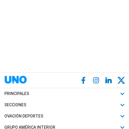
PRINCIPALES
Últimas Noticias
SECCIONES
Política
Horóscopo
OVACIÓN DEPORTES
Sociedad
Motores
Fútbol
GRUPO AMÉRICA INTERIOR