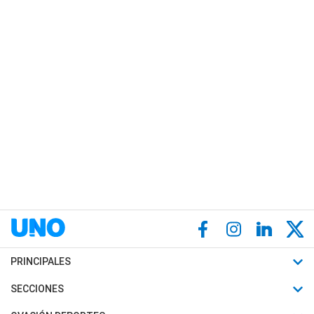
PRINCIPALES
Últimas Noticias
SECCIONES
Política