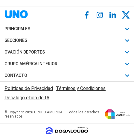
PRINCIPALES
Últimas Noticias
SECCIONES
Política
Horóscopo
OVACIÓN DEPORTES
Sociedad
Motores
Fútbol
GRUPO AMÉRICA INTERIOR
Policiales
Recetas
Mundial
Canal 7 en Vivo
CONTACTO
Judiciales
Trucos caseros
Automovilismo
Radio Nihuil
Acerca de Nosotros
Economia
Políticas de Privacidad
Términos y Condiciones
Series y Películas
Rugby
FM UNA
Contactanos
Decálogo ético de IA
Edictos y Solicitadas
Tenis
Radio Brava
Newsletter
Básquet
© Copyright 2026 GRUPO AMERICA – Todos los derechos
San Juan 8
reservados
Boxeo
Fuera de Juego