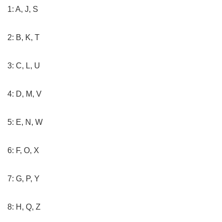
1: A, J, S
2: B, K, T
3: C, L, U
4: D, M, V
5: E, N, W
6: F, O, X
7: G, P, Y
8: H, Q, Z