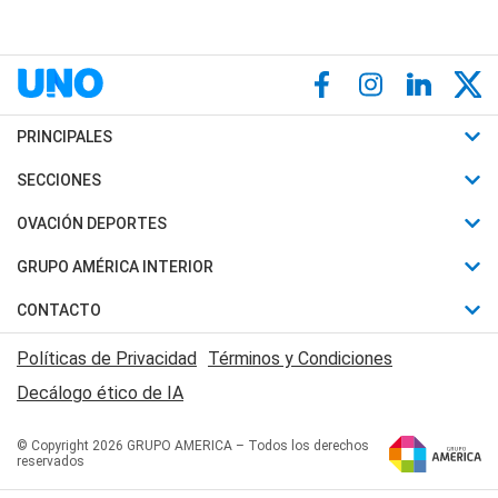
PRINCIPALES
Últimas Noticias
SECCIONES
Política
Horóscopo
OVACIÓN DEPORTES
Sociedad
Motores
Fútbol
GRUPO AMÉRICA INTERIOR
Policiales
Recetas
Mundial
Canal 7 en Vivo
CONTACTO
Judiciales
Trucos caseros
Automovilismo
Radio Nihuil
Acerca de Nosotros
Economia
Políticas de Privacidad
Términos y Condiciones
Series y Películas
Rugby
FM UNA
Contactanos
Decálogo ético de IA
Edictos y Solicitadas
Tenis
Radio Brava
Newsletter
Básquet
© Copyright 2026 GRUPO AMERICA – Todos los derechos
San Juan 8
reservados
Boxeo