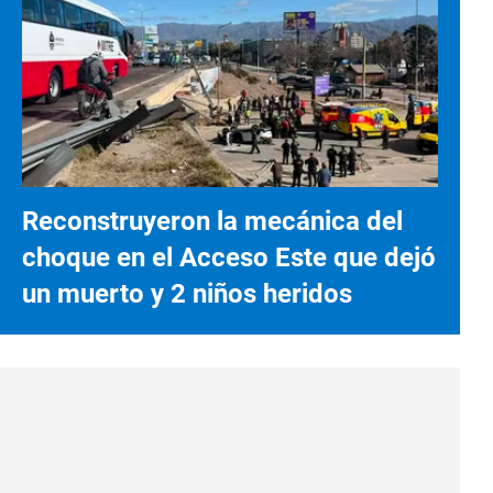
Reconstruyeron la mecánica del
choque en el Acceso Este que dejó
un muerto y 2 niños heridos