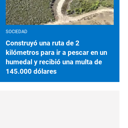
SOCIEDAD
Construyó una ruta de 2
kilómetros para ir a pescar en un
humedal y recibió una multa de
145.000 dólares