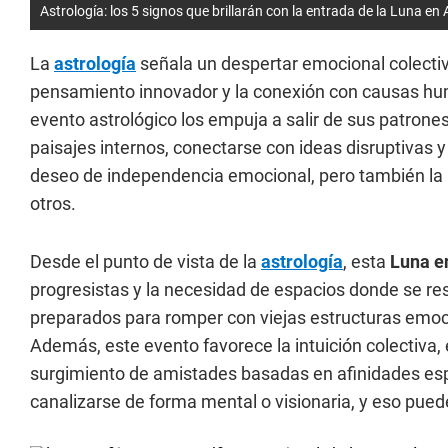
Astrología: los 5 signos que brillarán con la entrada de la Luna en
La
astrología
señala un despertar emocional colecti
pensamiento innovador y la conexión con causas hu
evento astrológico los empuja a salir de sus patron
paisajes internos, conectarse con ideas disruptivas y a
deseo de independencia emocional, pero también la 
otros.
Desde el punto de vista de la
astrología
, esta
Luna e
progresistas y la necesidad de espacios donde se res
preparados para romper con viejas estructuras emoci
Además, este evento favorece la intuición colectiva, 
surgimiento de amistades basadas en afinidades espi
canalizarse de forma mental o visionaria, y eso puede