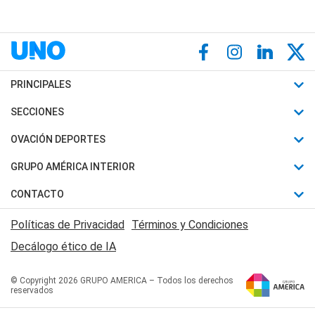
PRINCIPALES
Últimas Noticias
SECCIONES
Política
Horóscopo
OVACIÓN DEPORTES
Sociedad
Motores
Fútbol
GRUPO AMÉRICA INTERIOR
Policiales
Recetas
Mundial
Canal 7 en Vivo
CONTACTO
Judiciales
Trucos caseros
Automovilismo
Radio Nihuil
Acerca de Nosotros
Economia
Políticas de Privacidad
Términos y Condiciones
Series y Películas
Rugby
FM UNA
Contactanos
Decálogo ético de IA
Edictos y Solicitadas
Tenis
Radio Brava
Newsletter
Básquet
© Copyright 2026 GRUPO AMERICA – Todos los derechos
San Juan 8
reservados
Boxeo