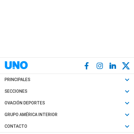
PRINCIPALES
Últimas Noticias
SECCIONES
Política
Horóscopo
OVACIÓN DEPORTES
Sociedad
Motores
Fútbol
GRUPO AMÉRICA INTERIOR
Policiales
Recetas
Mundial
Canal 7 en Vivo
CONTACTO
Judiciales
Trucos caseros
Automovilismo