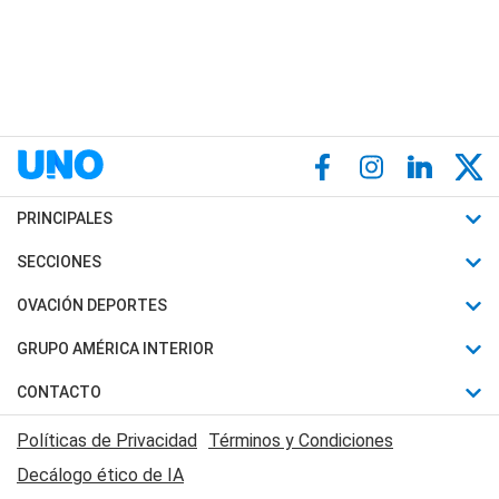
PRINCIPALES
Últimas Noticias
SECCIONES
Política
Horóscopo
OVACIÓN DEPORTES
Sociedad
Motores
Fútbol
GRUPO AMÉRICA INTERIOR
Policiales
Recetas
Mundial
Canal 7 en Vivo
CONTACTO
Judiciales
Trucos caseros
Automovilismo
Radio Nihuil
Acerca de Nosotros
Economia
Políticas de Privacidad
Términos y Condiciones
Series y Películas
Rugby
FM UNA
Contactanos
Decálogo ético de IA
Edictos y Solicitadas
Tenis
Radio Brava