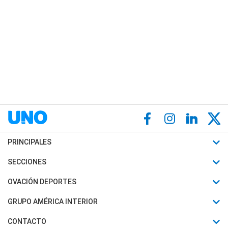
PRINCIPALES
Últimas Noticias
SECCIONES
Política
Horóscopo
OVACIÓN DEPORTES
Sociedad
Motores
Fútbol
GRUPO AMÉRICA INTERIOR
Policiales
Recetas
Mundial
Canal 7 en Vivo
CONTACTO
Judiciales