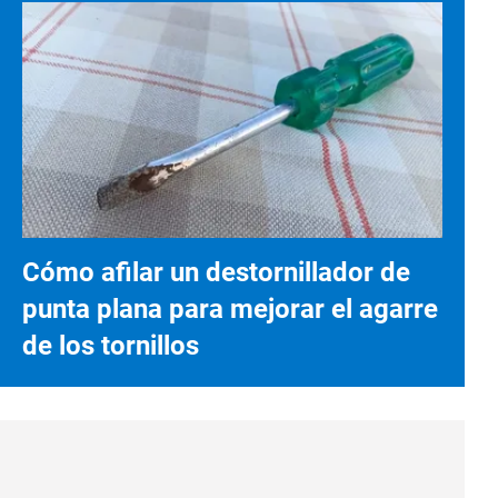
Cómo afilar un destornillador de
punta plana para mejorar el agarre
de los tornillos