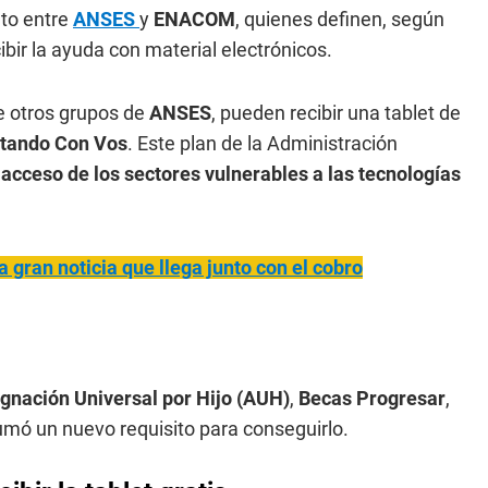
nto entre
ANSES
y
ENACOM
, quienes definen, según
ibir la ayuda con material electrónicos.
ue otros grupos de
ANSES
, pueden recibir una tablet de
tando Con Vos
. Este plan de la Administración
acceso de los sectores vulnerables a las tecnologías
gran noticia que llega junto con el cobro
gnación Universal por Hijo (AUH)
,
Becas Progresar
,
sumó un nuevo requisito para conseguirlo.