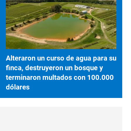
Alteraron un curso de agua para su
finca, destruyeron un bosque y
terminaron multados con 100.000
dólares