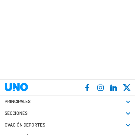
PRINCIPALES
Últimas Noticias
SECCIONES
Política
Horóscopo
OVACIÓN DEPORTES
Sociedad
Motores