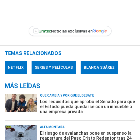
+
Gratis:
Noticias exclusivas en
TEMAS RELACIONADOS
NETFLIX
SERIES Y PELÍCULAS
BLANCA SUÁREZ
MÁS LEÍDAS
QUÉ CAMBIA Y POR QUÉ EL DEBATE
Los requisitos que aprobó el Senado para que
el Estado pueda quedarse con un inmueble o
una empresa privada
ALTA MONTAÑA
El riesgo de avalanchas pone en suspenso la
reapertura del Paso Cristo Redentor tras 24