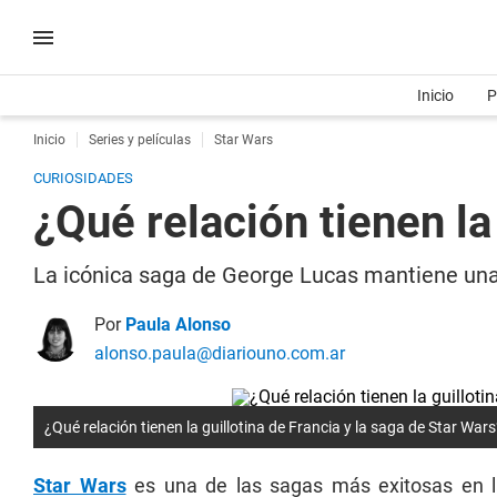
Inicio
P
Inicio
Series y películas
Star Wars
CURIOSIDADES
¿Qué relación tienen la
La icónica saga de George Lucas mantiene una e
Por
Paula Alonso
alonso.paula@diariouno.com.ar
¿Qué relación tienen la guillotina de Francia y la saga de Star Wars
Star Wars
es una de las sagas más exitosas en la 