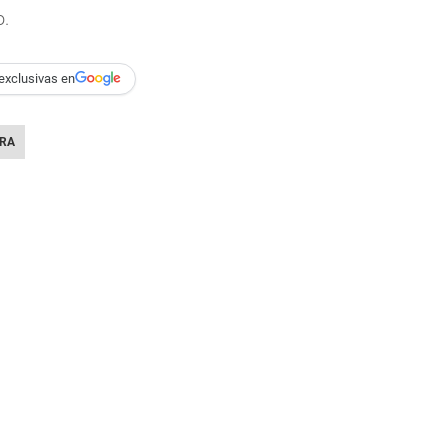
o.
exclusivas en
RA