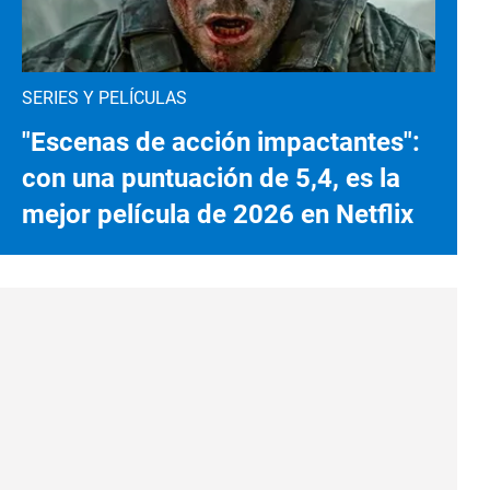
SERIES Y PELÍCULAS
"Escenas de acción impactantes":
con una puntuación de 5,4, es la
mejor película de 2026 en Netflix