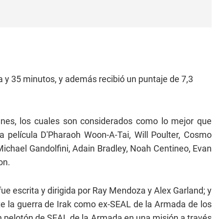
ra y 35 minutos, y además recibió un puntaje de 7,3
venes, los cuales son considerados como lo mejor que
a película D'Pharaoh Woon-A-Tai, Will Poulter, Cosmo
 Michael Gandolfini, Adain Bradley, Noah Centineo, Evan
on.
ue escrita y dirigida por Ray Mendoza y Alex Garland; y
e la guerra de Irak como ex-SEAL de la Armada de los
 un pelotón de SEAL de la Armada en una misión a través