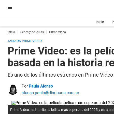
Inicio
P
Inicio
Series y películas
Prime Video
AMAZON PRIME VIDEO
Prime Video: es la pel
basada en la historia r
Es uno de los últimos estrenos en Prime Video y
Por
Paula Alonso
alonso.paula@diariouno.com.ar
Prime Video: es la película bélica más esperada del 2025 y está ba