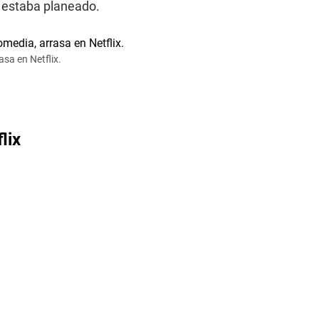
o estaba planeado.
asa en Netflix.
lix