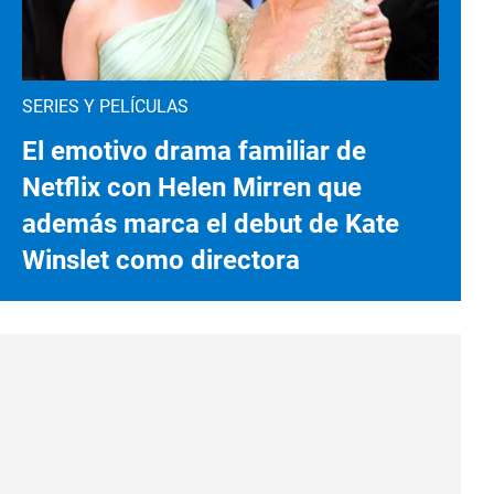
SERIES Y PELÍCULAS
El emotivo drama familiar de
Netflix con Helen Mirren que
además marca el debut de Kate
Winslet como directora