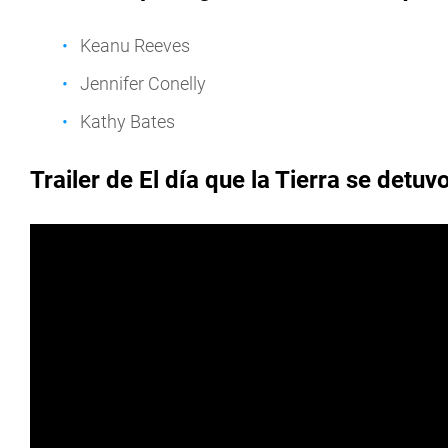
Keanu Reeves
Jennifer Conelly
Kathy Bates
Trailer de El día que la Tierra se detuv