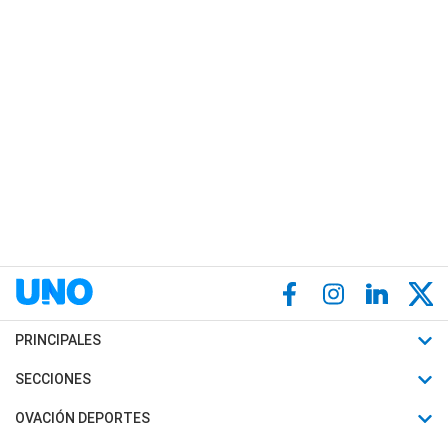
PRINCIPALES
Últimas Noticias
SECCIONES
Política
Horóscopo
OVACIÓN DEPORTES
Sociedad