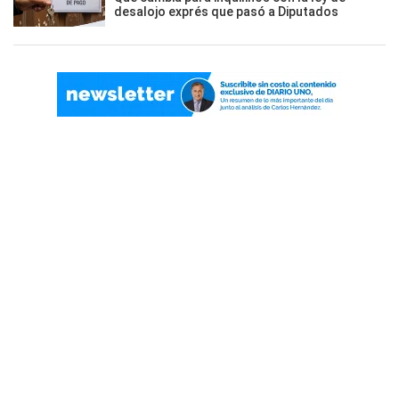
desalojo exprés que pasó a Diputados