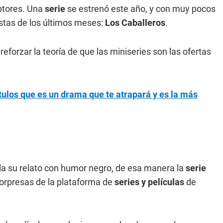
iptores. Una
serie
se estrenó este año, y con muy pocos
istas de los últimos meses:
Los Caballeros
.
eforzar la teoría de que las miniseries son las ofertas
pítulos que es un drama que te atrapará y es la más
zcla su relato con humor negro, de esa manera la
serie
orpresas de la plataforma de
series y películas
de