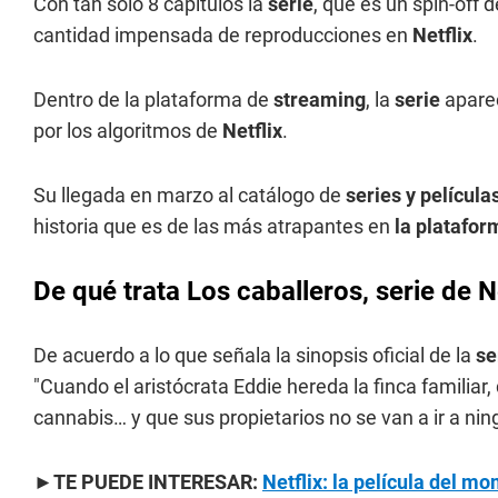
Con tan solo 8 capítulos la
serie
, que es un spin-off
cantidad impensada de reproducciones en
Netflix
.
Dentro de la plataforma de
streaming
, la
serie
apare
por los algoritmos de
Netflix
.
Su llegada en marzo al catálogo de
series y película
historia que es de las más atrapantes en
la platafo
De qué trata Los caballeros, serie de N
De acuerdo a lo que señala la sinopsis oficial de la
se
"Cuando el aristócrata Eddie hereda la finca familia
cannabis… y que sus propietarios no se van a ir a nin
►TE PUEDE INTERESAR:
Netflix: la película del m