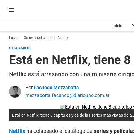
Inicio
P
Inicio
Series y películas
Netflix
STREAMING
Está en Netflix, tiene 
Netflix está arrasando con una miniserie dirig
Por
Facundo Mezzabotta
mezzabotta.facundo@diariouno.com.ar
Está en Netflix, tiene 8 capítulos y es de las series más vistas del 
Netflix
ha colapsado el catálogo de
series y película