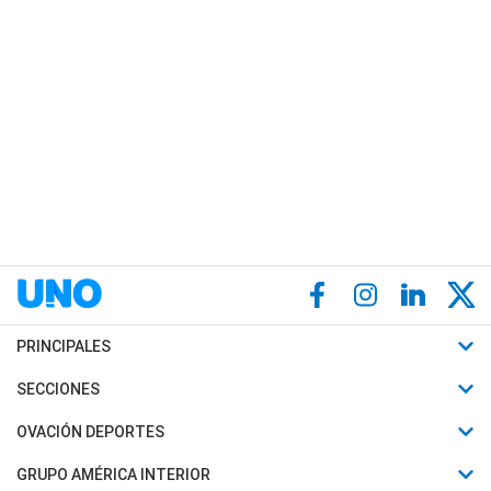
PRINCIPALES
Últimas Noticias
SECCIONES
Política
Horóscopo
OVACIÓN DEPORTES
Sociedad
Motores
Fútbol
GRUPO AMÉRICA INTERIOR