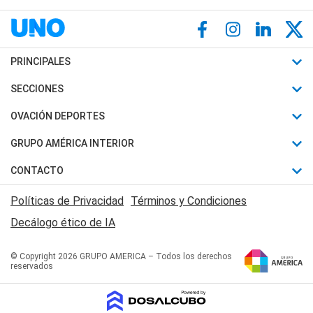
PRINCIPALES
Últimas Noticias
SECCIONES
Política
Horóscopo
OVACIÓN DEPORTES
Sociedad
Motores
Fútbol
GRUPO AMÉRICA INTERIOR
Policiales
Recetas
Mundial
Canal 7 en Vivo
CONTACTO
Judiciales
Trucos caseros
Automovilismo
Radio Nihuil
Acerca de Nosotros
Economia
Políticas de Privacidad
Términos y Condiciones
Series y Películas
Rugby
FM UNA
Contactanos
Decálogo ético de IA
Edictos y Solicitadas
Tenis
Radio Brava
Newsletter
Básquet
© Copyright 2026 GRUPO AMERICA – Todos los derechos
San Juan 8
reservados
Boxeo
Fuera de Juego