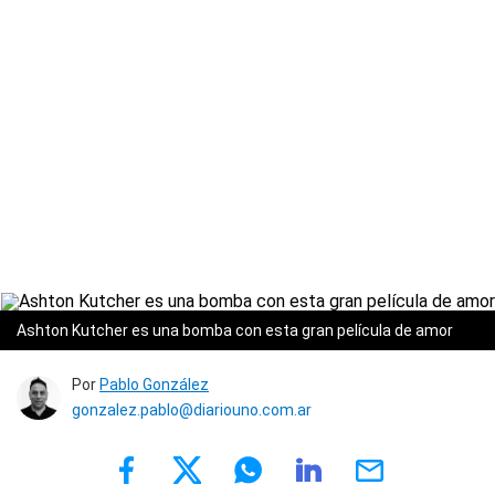
Ashton Kutcher es una bomba con esta gran película de amor
Por
Pablo González
gonzalez.pablo@diariouno.com.ar