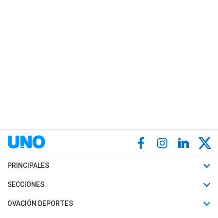
PRINCIPALES
Últimas Noticias
SECCIONES
Política
Horóscopo
OVACIÓN DEPORTES
Sociedad