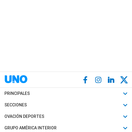
PRINCIPALES
Últimas Noticias
SECCIONES
Política
Horóscopo
OVACIÓN DEPORTES
Sociedad
Motores
Fútbol
GRUPO AMÉRICA INTERIOR