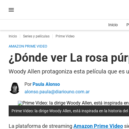
Inicio
P
Inicio
Series y películas
Prime Video
AMAZON PRIME VIDEO
¿Dónde ver La rosa púr
Woody Allen protagoniza esta película que es u
Por
Paula Alonso
alonso.paula@diariouno.com.ar
Prime Video: la dirige Woody Allen, está inspirada en la historia d
La plataforma de streaming
Amazon Prime Video
si