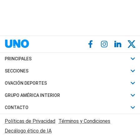
PRINCIPALES
Últimas Noticias
SECCIONES
Política
Horóscopo
OVACIÓN DEPORTES
Sociedad
Motores
Fútbol
GRUPO AMÉRICA INTERIOR
Policiales
Recetas
Mundial
Canal 7 en Vivo
CONTACTO
Judiciales
Trucos caseros
Automovilismo
Radio Nihuil
Acerca de Nosotros
Economia
Políticas de Privacidad
Términos y Condiciones
Series y Películas
Rugby
FM UNA
Contactanos
Decálogo ético de IA
Edictos y Solicitadas
Tenis
Radio Brava
Newsletter