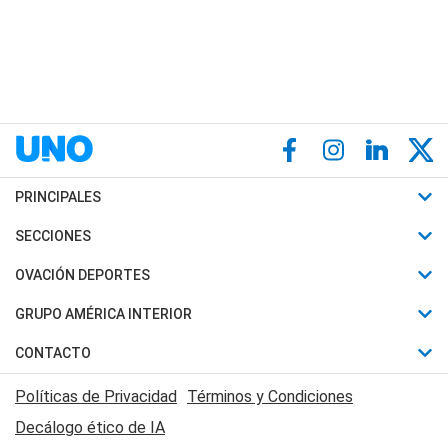
PRINCIPALES
Últimas Noticias
SECCIONES
Política
Horóscopo
OVACIÓN DEPORTES
Sociedad
Motores
Fútbol
GRUPO AMÉRICA INTERIOR
Policiales
Recetas
Mundial
Canal 7 en Vivo
CONTACTO
Judiciales
Trucos caseros
Automovilismo
Radio Nihuil
Acerca de Nosotros
Economia
Políticas de Privacidad
Términos y Condiciones
Series y Películas
Rugby
FM UNA
Contactanos
Decálogo ético de IA
Edictos y Solicitadas
Tenis
Radio Brava