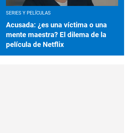
SERIES Y PELÍCULAS
Acusada: ¿es una víctima o una
mente maestra? El dilema de la
película de Netflix