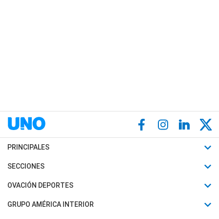
PRINCIPALES
Últimas Noticias
SECCIONES
Política
Horóscopo
OVACIÓN DEPORTES
Sociedad
Motores
Fútbol
GRUPO AMÉRICA INTERIOR
Policiales
Recetas