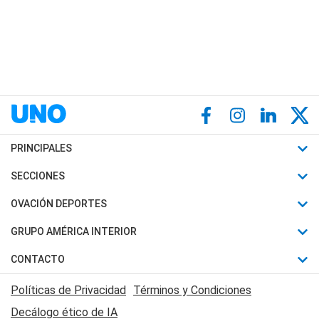
PRINCIPALES
Últimas Noticias
SECCIONES
Política
Horóscopo
OVACIÓN DEPORTES
Sociedad
Motores
Fútbol
GRUPO AMÉRICA INTERIOR
Policiales
Recetas
Mundial
Canal 7 en Vivo
CONTACTO
Judiciales
Trucos caseros
Automovilismo
Radio Nihuil
Acerca de Nosotros
Economia
Políticas de Privacidad
Términos y Condiciones
Series y Películas
Rugby
FM UNA
Contactanos
Decálogo ético de IA
Edictos y Solicitadas