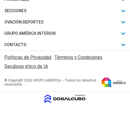
Últimas Noticias
SECCIONES
Política
Horóscopo
OVACIÓN DEPORTES
Sociedad
Motores
Fútbol
GRUPO AMÉRICA INTERIOR
Policiales
Recetas
Mundial
Canal 7 en Vivo
CONTACTO
Judiciales
Trucos caseros
Automovilismo
Radio Nihuil
Acerca de Nosotros
Economia
Políticas de Privacidad
Términos y Condiciones
Series y Películas
Rugby
FM UNA
Contactanos
Decálogo ético de IA
Edictos y Solicitadas
Tenis
Radio Brava
Newsletter
Básquet
© Copyright 2026 GRUPO AMERICA – Todos los derechos
San Juan 8
reservados
Boxeo
Fuera de Juego
Polideportivo