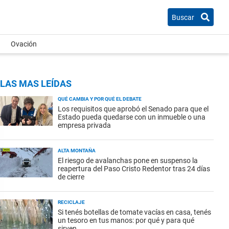
Buscar
Ovación
LAS MAS LEÍDAS
QUÉ CAMBIA Y POR QUÉ EL DEBATE
Los requisitos que aprobó el Senado para que el
Estado pueda quedarse con un inmueble o una
empresa privada
ALTA MONTAÑA
El riesgo de avalanchas pone en suspenso la
reapertura del Paso Cristo Redentor tras 24 días
de cierre
RECICLAJE
Si tenés botellas de tomate vacías en casa, tenés
un tesoro en tus manos: por qué y para qué
sirven