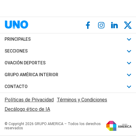
PRINCIPALES
Últimas Noticias
SECCIONES
Política
Horóscopo
OVACIÓN DEPORTES
Sociedad
Motores
Fútbol
GRUPO AMÉRICA INTERIOR
Policiales
Recetas
Mundial
Canal 7 en Vivo
CONTACTO
Judiciales
Trucos caseros
Automovilismo
Radio Nihuil
Acerca de Nosotros
Economia
Políticas de Privacidad
Términos y Condiciones
Series y Películas
Rugby
FM UNA
Contactanos
Decálogo ético de IA
Edictos y Solicitadas
Tenis
Radio Brava
Newsletter
Básquet
© Copyright 2026 GRUPO AMERICA – Todos los derechos
San Juan 8
reservados
Boxeo