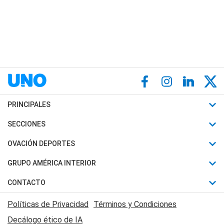
PRINCIPALES
Últimas Noticias
SECCIONES
Política
Horóscopo
OVACIÓN DEPORTES
Sociedad
Motores
Fútbol
GRUPO AMÉRICA INTERIOR
Policiales
Recetas
Mundial
Canal 7 en Vivo
CONTACTO
Judiciales
Trucos caseros
Automovilismo
Radio Nihuil
Acerca de Nosotros
Economia
Políticas de Privacidad
Términos y Condiciones
Series y Películas
Rugby
FM UNA
Contactanos
Decálogo ético de IA
Edictos y Solicitadas