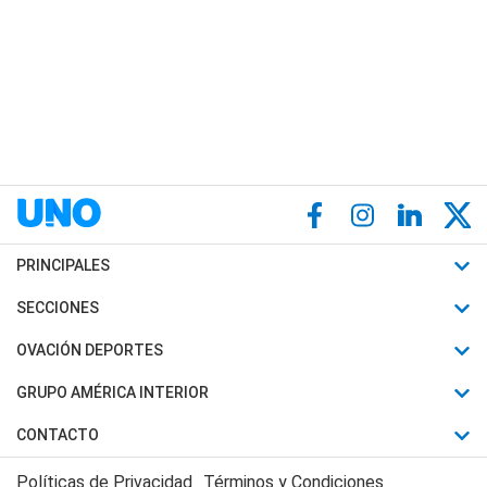
PRINCIPALES
Últimas Noticias
SECCIONES
Política
Horóscopo
OVACIÓN DEPORTES
Sociedad
Motores
Fútbol
GRUPO AMÉRICA INTERIOR
Policiales
Recetas
Mundial
Canal 7 en Vivo
CONTACTO
Judiciales
Trucos caseros
Automovilismo
Radio Nihuil
Acerca de Nosotros
Economia
Políticas de Privacidad
Términos y Condiciones