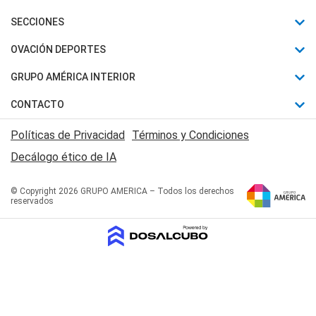
Últimas Noticias
SECCIONES
Política
Horóscopo
OVACIÓN DEPORTES
Sociedad
Motores
Fútbol
GRUPO AMÉRICA INTERIOR
Policiales
Recetas
Mundial
Canal 7 en Vivo
CONTACTO
Judiciales
Trucos caseros
Automovilismo
Radio Nihuil
Acerca de Nosotros
Economia
Políticas de Privacidad
Términos y Condiciones
Series y Películas
Rugby
FM UNA
Contactanos
Decálogo ético de IA
Edictos y Solicitadas
Tenis
Radio Brava
Newsletter
Básquet
© Copyright 2026 GRUPO AMERICA – Todos los derechos
San Juan 8
reservados
Boxeo
Fuera de Juego
Polideportivo