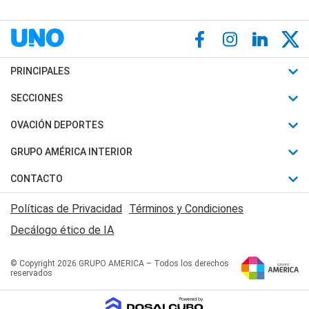
PRINCIPALES
Últimas Noticias
SECCIONES
Política
Horóscopo
OVACIÓN DEPORTES
Sociedad
Motores
Fútbol
GRUPO AMÉRICA INTERIOR
Policiales
Recetas
Mundial
Canal 7 en Vivo
CONTACTO
Judiciales
Trucos caseros
Automovilismo
Radio Nihuil
Acerca de Nosotros
Economia
Políticas de Privacidad
Términos y Condiciones
Series y Películas
Rugby
FM UNA
Contactanos
Decálogo ético de IA
Edictos y Solicitadas
Tenis
Radio Brava
Newsletter
Básquet
© Copyright 2026 GRUPO AMERICA – Todos los derechos
San Juan 8
reservados
Boxeo
Fuera de Juego