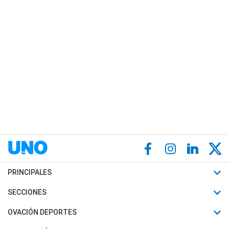
PRINCIPALES
Últimas Noticias
SECCIONES
Política
Horóscopo
OVACIÓN DEPORTES
Sociedad
Motores